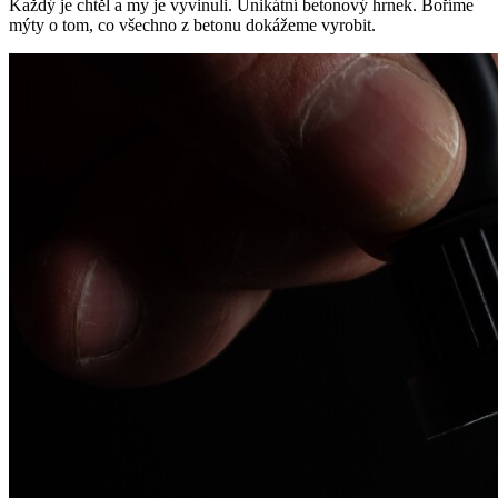
Každý je chtěl a my je vyvinuli. Unikátní betonový hrnek. Boříme
mýty o tom, co všechno z betonu dokážeme vyrobit.